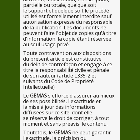
partielle ou totale, quelque soit
le
support et quelque soit
le
procédé
utilisé est formellement interdite sauf
autorisation expresse
du
responsable
de
la
publication.
Les
documents ne
peuvent faire l'objet
de
copies qu'
à titre
d'information,
la
copie étant réservée
au
seul usage privé.
Toute contravention aux dispositions
du
présent article est constitutive
du
délit
de
contrefaçon et engage
à ce
ti
tre
la
responsabilité civile et pénale
de
son
auteur (article L335-
2
et
suivants
du
Code
de
Propriété
Intellectuelle).
Le
GEMAS
s'efforce d'assurer
au
mieux
de
ses
possibilités, l'exactitude et
la
mise
à jour
des
informations
diffusées
sur
ce
site, dont elle
se
réserve
le
droit
de
corriger,
à tout
moment et sans préavis,
le
contenu.
Toutefois, le
GEMAS
ne peut garantir
l'exactitude,
la
précision ou