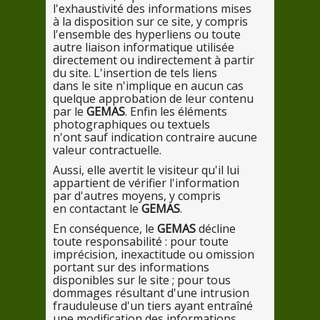
l'exhaustivité
des
informations mises
à la di
sposition
sur
ce
site,
y
compris
l'ensemble
des
hyperliens ou toute
autre liaison informatique utilisée
directement ou indirectement
à parti
r
du
site. L'insertion
de
tels liens
dans
le
site n'implique
en
aucun cas
quelque approbation
de
leur
contenu
par
le
GEMAS
. Enfin les éléments
photographiques ou textuels
n'
ont
sauf indication contraire aucune
valeur contractuelle.
Aussi, elle avertit
le
visiteur qu'
il
lui
appartient
de
vérifier l'information
par
d'autres moyens,
y
compris
en
contactant le
GEMAS
.
En
conséquence, le
GEMAS
décline
toute responsabilité :
pour
toute
imprécision, inexactitude ou omission
portant
sur
des
informations
disponibles
sur
le
site ;
pour
tous
dommages résultant d'
une
intrusion
frauduleuse d'
un
tiers ayant entraîné
une
modification
des
informations