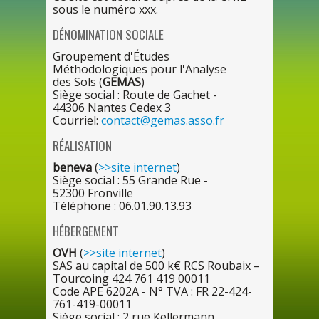
sous
le
numéro xxx.
DÉNOMINATION SOCIALE
Groupement d'Études
Méthodologiques
pour
l'Analyse
des
Sols (
GEMAS
)
Siège social : Route
de
Gachet -
4430
6
Nantes Cedex 3
Courriel:
contact@gemas.asso.fr
RÉALISATION
beneva
(
>>site internet
)
Siège social : 5
5
Grande Rue -
5230
0
Fronville
Téléphone :
06.01.90.13.93
HÉBERGEMENT
OVH
(
>>site internet
)
SAS
au
capital
de
50
0
k€ RCS Roubaix –
Tourcoing 42
4
76
1
41
9
00011
Code APE 6202A - N° TVA : FR 22-424-
761-419-00011
Siège social :
2
rue Kellermann