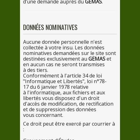
d’
une
demande auprès du
GEMAS
.
DONNÉES NOMINATIVES
Aucune donnée personnelle n'est
collectée
à votre
insu.
Les
données
nominatives demandées
sur
le
site sont
destinées exclusivement au
GEMAS
et
en
aucun cas ne seront transmises
à des t
iers.
Conformément
à l'art
icle 3
4
de
loi
"Informatique et Libertés", loi n°78-
1
7
du
6
janvier 197
8
relative
à l'inf
ormatique, aux fichiers et aux
libertés
vous
disposez d'
un
droit
d'accès
de
modification,
de
rectification
et
de
suppression
des
données
vous
concernant.
Ce
droit peut être exercé
par
courrier à
: