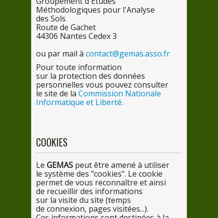
Groupement d'Études
Méthodologiques
pour
l'Analyse
des
Sols
Route
de
Gachet
4430
6
Nantes Cedex 3
ou
par
mail à
contact@gemas.asso.fr
Pour
toute information
sur
la
protection
des
données
personnelles
vous
pouvez consulter
le
site
de
la
Commission Nationale
Informatique et Liberté
.
COOKIES
Le
GEMAS
peut être amené
à utili
ser
le
systè
me
des "cookies".
Le
cookie
permet
de
vous
reconnaître et ainsi
de
recueillir
des
informations
sur
la
visite
du
site (temps
de
connexion, pages visitées...).
Ces
informations sont destinées
à la