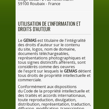
5910
0
Roubaix - France
UTILISATION
DE
L'INFORMATION ET
DROITS D'AUTEUR
Le
GEMAS
est titulaire
de
l'intégralité
des
droits d'auteur
sur
le
contenu
du
site, logos, nom
de
domaine,
documents téléchargeables,
représentations photographiques et
tous signes distinctifs afférents, sont
considérés comme
des
oeuvres
de
l'esprit
sur
lesquels le
GEMAS
détient
tous droits
de
propriété intellectuelle et
commerciale.
Conformément aux dispositions
du
Code
de
la
propriété intellectuelle et
des
traités et accords internationaux,
toute reproduction, divulgation,
distribution, représentation, traduction,
diffusion, modification, transcription,