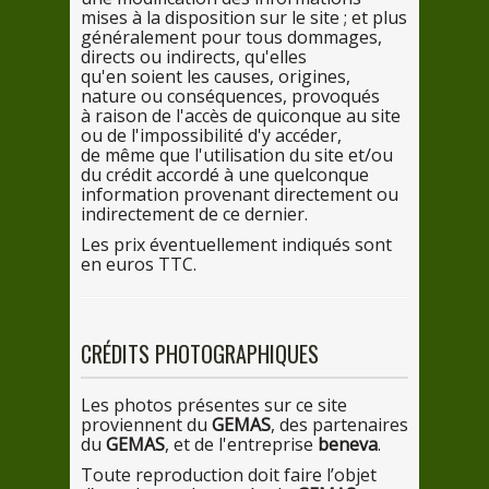
mises
à la di
sposition
sur
le
site ; et plus
généralement
pour
tous dommages,
directs ou indirects, qu'elles
qu'
en
soient
les
causes, origines,
nature ou conséquences, provoqués
à raiso
n
de
l'accès
de
quiconque
au
site
ou
de
l'impossibilité d'
y
accéder,
de
mê
me
que l'utilisation
du
site et/ou
du
crédit accordé
à une q
uelconque
information provenant directement ou
indirectement
de
ce
dernier.
Les
prix éventuellement indiqués sont
en
euros TTC.
CRÉDITS PHOTOGRAPHIQUES
Les
photos présentes
sur
ce
site
proviennent du
GEMAS
,
des
partenaires
du
GEMAS
, et
de
l'entreprise
beneva
.
Toute reproduction doit faire l’objet