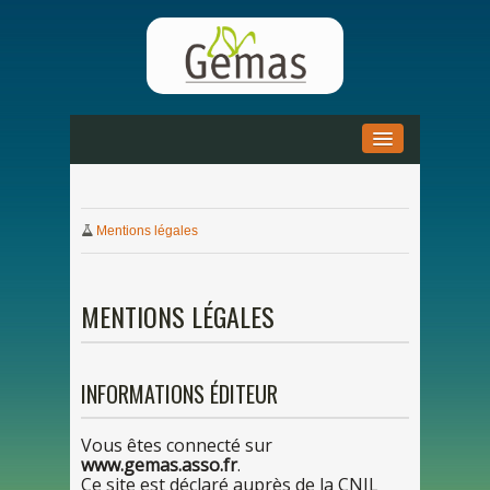
ACCUEIL
»
Mentions légales
ACTUALITÉS
»
DOCUMENTATION
»
MENTIONS LÉGALES
PARTENARIAT
»
INFORMATIONS ÉDITEUR
Vous ê
tes
connecté sur
www.gemas.asso.fr
.
Ce
site est déclaré auprès
de
la
CNIL