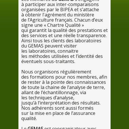
à parti
ciper aux inter-comparaisons
organisées
par
le
BIPEA et s’attache
à obten
ir l'agrément
du
ministère
de
l’Agriculture français. Chacun d’eux
signe une « Chartre Qualité »
qui
garantit
la
qualité
des
prestations et
des
services et
une
réelle transparence.
Ainsi tous
les
clients
des
laboratoires
du
GEMAS peuvent visiter
les
laboratoires, connaitre
les
méthodes utilisées et l’identité des
éventuels sous-traitants.
Nous
organisons régulièrement
des
formations
pour
nos
membres, afin
de
rester
à la po
inte
des
connaissances
de
toute
la
chaine
de
l’analyse
de
terre,
allant
de
l’échantillonnage, via
les
techniques d’analyse,
jusqu’
à l’int
erprétation
des
résultats.
Nos
adhérents sont aussi formés
sur
la
mise
en
place
de
l’assurance
qualité.
Le
GEMAS
est coorganisateur avec