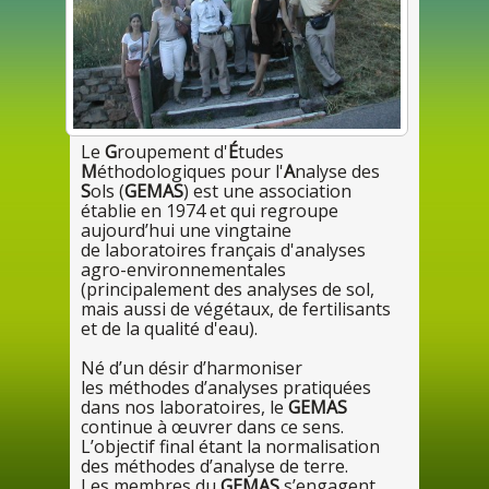
Le
G
roupement d'
É
tudes
M
éthodologiques
pour
l'
A
nalyse des
S
ols (
GEMAS
) est
une
association
établie
en
197
4
et
qui
regroupe
aujourd’hui
une
vingtaine
de
laboratoires français d'analyses
agro-environnementales
(principalement
des
analyses
de
sol,
mais aussi
de
végétaux,
de
fertilisants
et
de
la
qualité d'eau).
Né d’
un
désir d’harmoniser
les
méthodes d’analyses pratiquées
dans
nos
laboratoires, le
GEMAS
continue à œuvrer dans
ce se
ns.
L’objectif final étant
la
normalisation
des
méthodes d’analyse
de
terre.
Les
membres du
GEMAS
s’engagent