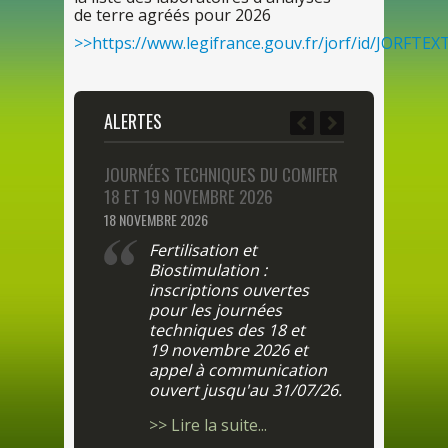
de
terre agréés
pour
2026
>>https://www.legifrance.gouv.fr/jorf/id/JORFTE
ALERTES
JOURNÉES TECHNIQUES
DU
COMIFER
LISTE
DES
LABO
1
8
ET 1
9
NOVEMBRE 2026
2026
1
8
NOVEMBRE 2026
2
FÉVRIER 2026
Fertilisation et
Arrêté
Biostimulation :
202
5
fi
inscriptions ouvertes
des
lab
pour
les
journées
d'analy
techniques
des
1
8
et
agréés
1
9
novembre 202
6
et
>> Lire
appel
à commu
nication
ouvert jusqu'
au
31/07/26.
>> Lire
la
suite...