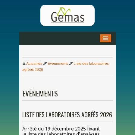
ACCUEIL
»
Actualités
Evénements
Liste
des
laboratoires
ACTUALITÉS
»
agréés 2026
DOCUMENTATION
»
EVÉNEMENTS
PARTENARIAT
»
LISTE
DES
LABORATOIRES AGRÉÉS 2026
Arrêté
du
1
9
décembre 202
5
fixant
la
liste
des
laboratoires d'analyses