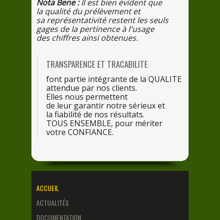
Nota Bene :
Il
est bien évident que
la
qualité
du
prélèvement et
sa
représentativité restent
les
seuls
gages
de
la
pertinence
à l'usa
ge
des
chiffres ainsi obtenues.
TRANSPARENCE ET TRACABILITE
font partie intégrante
de
la
QUALITE
attendue
par
nos
clients.
Elles
nous
permettent
de
leur
garantir
notre
sérieux et
la
fiabilité
de
nos
résultats.
TOUS ENSEMBLE,
pour
mériter
votre
CONFIANCE.
ACCUEIL
ACTUALITÉS
DOCUMENTATION