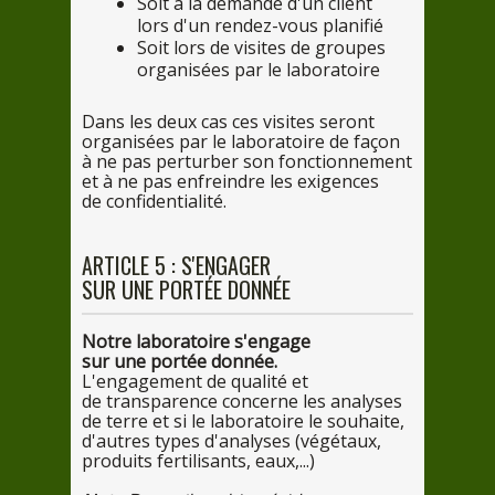
Soit
à la de
mande d'
un
client
lors
d'
un
rendez-
vous
planifié
Soit
lors
de
visites
de
groupes
organisées
par
le
laboratoire
Dans
les
deux cas
ces
visites seront
organisées
par
le
laboratoire
de
façon
à ne pa
s perturber
son
fonctionnement
et
à ne pa
s enfreindre
les
exigences
de
confidentialité.
ARTICLE
5
: S'ENGAGER
SUR
UNE
PORTÉE DONNÉE
Notre
laboratoire s'engage
sur
une
portée donnée.
L'engagement
de
qualité et
de
transparence concerne
les
analyses
de
terre et
si
le
laboratoire
le
souhaite,
d'autres types d'analyses (végétaux,
produits fertilisants, eaux,...)