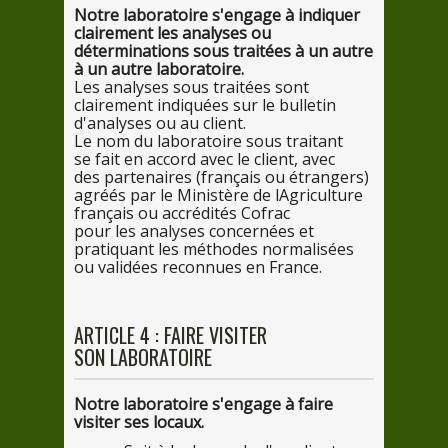
Notre
laboratoire s'engage
à indiq
uer
clairement
les
analyses ou
déterminations
sous
traitées
à un au
tre
à un au
tre laboratoire.
Les
analyses
sous
traitées sont
clairement indiquées
sur
le
bulletin
d'analyses ou
au
client.
Le
nom
du
laboratoire
sous
traitant
se
fait
en
accord avec
le
client, avec
des
partenaires (français ou étrangers)
agréés
par
le
Ministère
de
lAgriculture
français ou accrédités Cofrac
pour
les
analyses concernées et
pratiquant
les
méthodes normalisées
ou validées reconnues
en
France.
ARTICLE
4
: FAIRE VISITER
SON
LABORATOIRE
Notre
laboratoire s'engage
à faire
visiter
ses
locaux.