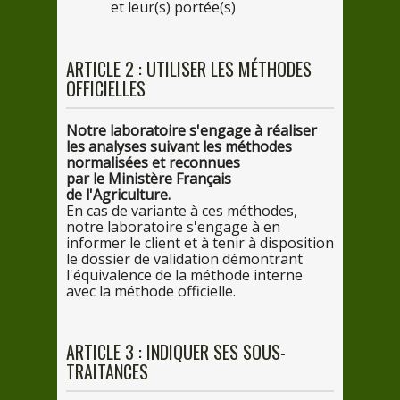
et leur(s) portée(s)
ARTICLE
2
: UTILISER
LES
MÉTHODES
OFFICIELLES
Notre
laboratoire s'engage
à réali
ser
les
analyses suivant
les
méthodes
normalisées et reconnues
par
le
Ministère Français
de
l'Agriculture.
En
cas
de
variante
à ces m
éthodes,
notre
laboratoire s'engage
à en
in
former
le
client et
à tenir
à dispo
sition
le
dossier
de
validation démontrant
l'équivalence
de
la
méthode interne
avec
la
méthode officielle.
ARTICLE
3
: INDIQUER
SES
SOUS-
TRAITANCES