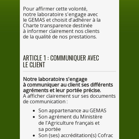
Pour
affirmer cette volonté,
notre
laboratoire s'engage avec
le
GEMAS et choisit d'adhérer
à la
Ch
arte transparence destinée
à infor
mer clairement
nos
clients
de
la
qualité
de
nos
prestations.
ARTICLE
1
: COMMUNIQUER AVEC
LE
CLIENT
Notre
laboratoire s'engage
à commu
niquer
au
client
ses
différents
agréments et
leur
portée précise.
A
afficher clairement
sur
ses
documents
de
communication :
Son
appartenance
au
GEMAS
Son
agrément
du
Ministère
de
l'Agriculture français et
sa
portée
Son (ses) accréditation(s) Cofrac