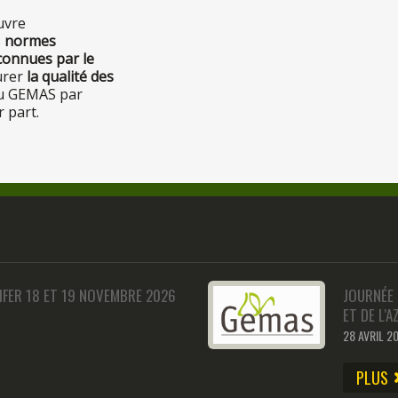
uvre
s
normes
connues par le
urer
la qualité des
 du GEMAS par
 part.
FER 18 ET 19 NOVEMBRE 2026
JOURNÉE
ET DE L'
28 AVRIL 2
PLUS