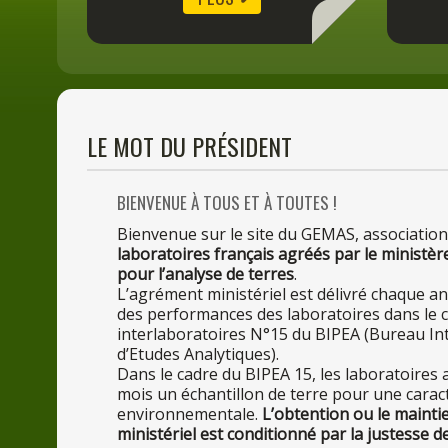
LE
MOT
DU
PRÉSIDENT
BIENVENUE
À TOUS
ET
À TOUTE
S !
Bienvenue
sur
le
site
du
GEMAS, association
laboratoires français agréés
par
le
ministèr
pour
l’analyse
de
terres
.
L’agrément ministériel est délivré chaque 
des
performances
des
laboratoires
dans
le
c
interlaboratoires N°15
du
BIPEA (Bureau In
d’Etudes Analytiques).
Dans
le
cadre
du
BIPEA 15,
les
laboratoires 
mois un échantillon
de
terre
pour
une
carac
environnementale.
L’obtention ou
le
mainti
ministériel est conditionné
par
la
justesse
d