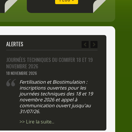
ALERTES
JOURNÉES TECHNIQUES DU COMIFER 18 ET 19
LISTE DES LABOR
NOVEMBRE 2026
2 FÉVRIER 2026
18 NOVEMBRE 2026
Arrêté du
la liste d
Fertilisation et Biostimulation :
de terre 
inscriptions ouvertes pour les
journées techniques des 18 et 19
>> Lire la 
novembre 2026 et appel à
communication ouvert jusqu'au
31/07/26.
>> Lire la suite...