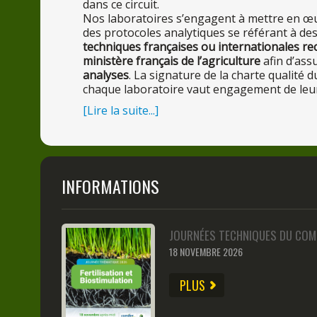
dans
ce
circuit.
Nos
laboratoires s’engagent
à mettr
e en œ
des
protocoles analytiques
se
référant
à de
techniques françaises ou internationales re
ministère français de l’agriculture
afin d’ass
analyses
. La signature de la charte qualité
chaque laboratoire vaut engagement de leur
[Lire la suite...]
INFORMATIONS
JOURNÉES TECHNIQUES DU COMI
18 NOVEMBRE 2026
PLUS