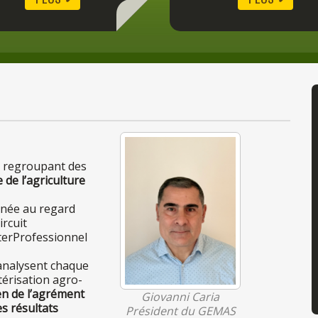
 regroupant des
e
de
l’agriculture
année
au
regard
ircuit
terProfessionnel
analysent chaque
térisation agro-
en
de
l’agrément
Giovanni Caria
es
résultats
Président du GEMAS